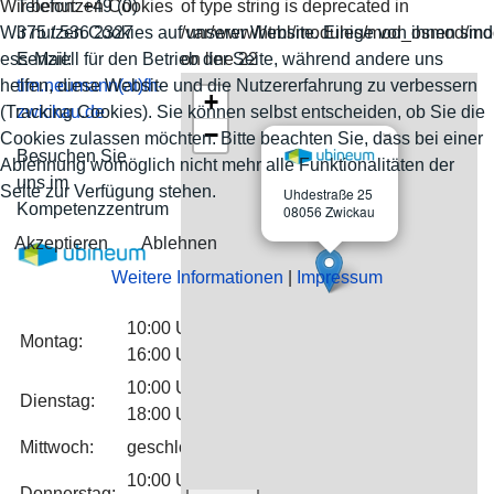
Wir benutzen Cookies
Telefon: +49 (0)
of type string is deprecated in
Wir nutzen Cookies auf unserer Website. Einige von ihnen sind
375 / 536 2327
/var/www/html/modules/mod_osmod/m
essenziell für den Betrieb der Seite, während andere uns
E-Mail:
on line 22
helfen, diese Website und die Nutzererfahrung zu verbessern
tim.neumann(at)fh-
+
(Tracking Cookies). Sie können selbst entscheiden, ob Sie die
zwickau.de
−
×
Cookies zulassen möchten. Bitte beachten Sie, dass bei einer
Besuchen Sie
Ablehnung womöglich nicht mehr alle Funktionalitäten der
uns im
Seite zur Verfügung stehen.
Uhdestraße 25
Kompetenzzentrum
08056 Zwickau
Akzeptieren
Ablehnen
Weitere Informationen
|
Impressum
10:00 Uhr -
Montag:
16:00 Uhr
10:00 Uhr -
Dienstag:
18:00 Uhr
Mittwoch:
geschlossen
10:00 Uhr -
Donnerstag: